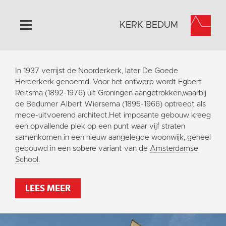
KERK BEDUM
Home
In 1937 verrijst de Noorderkerk, later De Goede
Algemeen
Herderkerk genoemd. Voor het ontwerp wordt Egbert
Reitsma (1892-1976) uit Groningen aangetrokken,waarbij
Historie
de Bedumer Albert Wiersema (1895-1966) optreedt als
Omgeving
mede-uitvoerend architect.Het imposante gebouw kreeg
een opvallende plek op een punt waar vijf straten
Activiteiten
samenkomen in een nieuw aangelegde woonwijk, geheel
Steun ons
gebouwd in een sobere variant van de
Amsterdamse
School
.
Contact
Vaktaal
LEES MEER