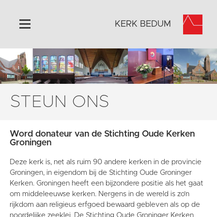
KERK BEDUM
Home
Algemeen
Historie
STEUN ONS
Omgeving
Activiteiten
Word donateur van de Stichting Oude Kerken
Steun ons
Groningen
Contact
Deze kerk is, net als ruim 90 andere kerken in de provincie
Vaktaal
Groningen, in eigendom bij de Stichting Oude Groninger
Kerken. Groningen heeft een bijzondere positie als het gaat
om middeleeuwse kerken. Nergens in de wereld is zo’n
rijkdom aan religieus erfgoed bewaard gebleven als op de
noordelijke zeeklei. De Stichting Oude Groninger Kerken