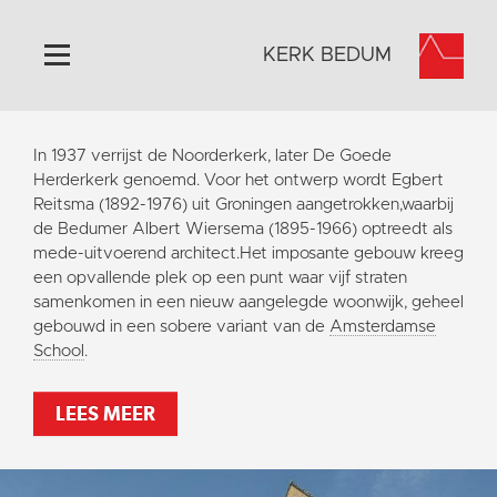
KERK BEDUM
Home
In 1937 verrijst de Noorderkerk, later De Goede
Algemeen
Herderkerk genoemd. Voor het ontwerp wordt Egbert
Reitsma (1892-1976) uit Groningen aangetrokken,waarbij
Historie
de Bedumer Albert Wiersema (1895-1966) optreedt als
Omgeving
mede-uitvoerend architect.Het imposante gebouw kreeg
een opvallende plek op een punt waar vijf straten
Activiteiten
samenkomen in een nieuw aangelegde woonwijk, geheel
Steun ons
gebouwd in een sobere variant van de
Amsterdamse
School
.
Contact
Vaktaal
LEES MEER