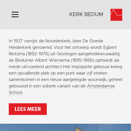
KERK BEDUM
Home
In 1937 verrijst de Noorderkerk, later De Goede
Algemeen
Herderkerk genoemd. Voor het ontwerp wordt Egbert
Reitsma (1892-1976) uit Groningen aangetrokken,waarbij
Historie
de Bedumer Albert Wiersema (1895-1966) optreedt als
Omgeving
mede-uitvoerend architect.Het imposante gebouw kreeg
een opvallende plek op een punt waar vijf straten
Activiteiten
samenkomen in een nieuw aangelegde woonwijk, geheel
Steun ons
gebouwd in een sobere variant van de
Amsterdamse
School
.
Contact
Vaktaal
LEES MEER