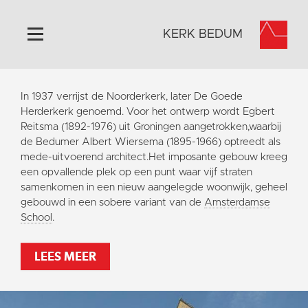
KERK BEDUM
Home
In 1937 verrijst de Noorderkerk, later De Goede
Algemeen
Herderkerk genoemd. Voor het ontwerp wordt Egbert
Reitsma (1892-1976) uit Groningen aangetrokken,waarbij
Historie
de Bedumer Albert Wiersema (1895-1966) optreedt als
Omgeving
mede-uitvoerend architect.Het imposante gebouw kreeg
een opvallende plek op een punt waar vijf straten
Activiteiten
samenkomen in een nieuw aangelegde woonwijk, geheel
Steun ons
gebouwd in een sobere variant van de
Amsterdamse
School
.
Contact
Vaktaal
LEES MEER