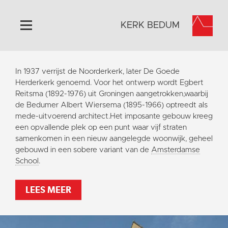
KERK BEDUM
Home
In 1937 verrijst de Noorderkerk, later De Goede
Algemeen
Herderkerk genoemd. Voor het ontwerp wordt Egbert
Reitsma (1892-1976) uit Groningen aangetrokken,waarbij
Historie
de Bedumer Albert Wiersema (1895-1966) optreedt als
Omgeving
mede-uitvoerend architect.Het imposante gebouw kreeg
een opvallende plek op een punt waar vijf straten
Activiteiten
samenkomen in een nieuw aangelegde woonwijk, geheel
Steun ons
gebouwd in een sobere variant van de
Amsterdamse
School
.
Contact
Vaktaal
LEES MEER