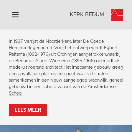
KERK BEDUM
Home
In 1937 verrijst de Noorderkerk, later De Goede
Algemeen
Herderkerk genoemd. Voor het ontwerp wordt Egbert
Reitsma (1892-1976) uit Groningen aangetrokken,waarbij
Historie
de Bedumer Albert Wiersema (1895-1966) optreedt als
Omgeving
mede-uitvoerend architect.Het imposante gebouw kreeg
een opvallende plek op een punt waar vijf straten
Activiteiten
samenkomen in een nieuw aangelegde woonwijk, geheel
Steun ons
gebouwd in een sobere variant van de
Amsterdamse
School
.
Contact
Vaktaal
LEES MEER