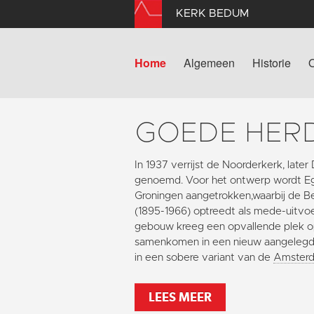
KERK BEDUM
Home
Algemeen
Historie
GOEDE HER
In 1937 verrijst de Noorderkerk, lat
genoemd. Voor het ontwerp wordt Egb
Groningen aangetrokken,waarbij de 
(1895-1966) optreedt als mede-uitvoe
gebouw kreeg een opvallende plek op 
samenkomen in een nieuw aangelegd
in een sobere variant van de
Amsterd
LEES MEER