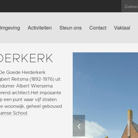
Omgeving
Activiteiten
Steun ons
Contact
Vaktaal
DERKERK
er De Goede Herderkerk
ert Reitsma (1892-1976) uit
Bedumer Albert Wiersema
rend architect.Het imposante
een punt waar vijf straten
e woonwijk, geheel gebouwd
amse School
.
‹