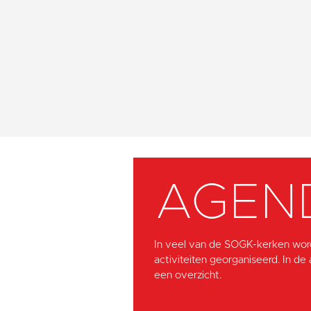
AGEN
In veel van de SOGK-kerken wor
activiteiten georganiseerd. In de
een overzicht.