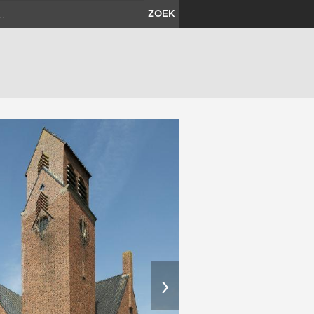
ZOEK
›