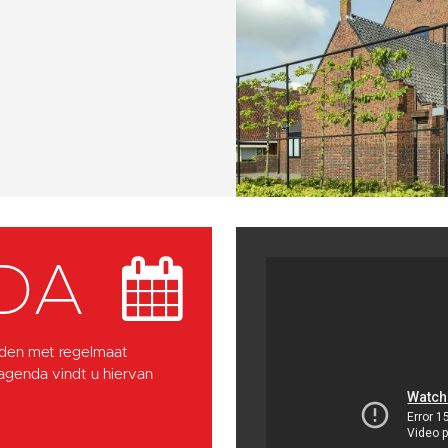
DA
den met regelmaat
 agenda vindt u hiervan