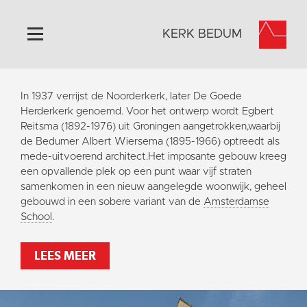
KERK BEDUM
Home
In 1937 verrijst de Noorderkerk, later De Goede
Algemeen
Herderkerk genoemd. Voor het ontwerp wordt Egbert
Reitsma (1892-1976) uit Groningen aangetrokken,waarbij
Historie
de Bedumer Albert Wiersema (1895-1966) optreedt als
Omgeving
mede-uitvoerend architect.Het imposante gebouw kreeg
een opvallende plek op een punt waar vijf straten
Activiteiten
samenkomen in een nieuw aangelegde woonwijk, geheel
Steun ons
gebouwd in een sobere variant van de
Amsterdamse
School
.
Contact
Vaktaal
LEES MEER