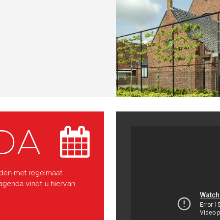
DA
den met regelmaat
 agenda vindt u hiervan