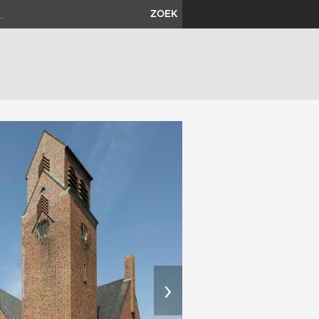
ZOEK
›