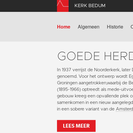
KERK BEDUM
Home
Algemeen
Historie
GOEDE HER
In 1937 verrijst de Noorderkerk, lat
genoemd. Voor het ontwerp wordt Egb
Groningen aangetrokken,waarbij de 
(1895-1966) optreedt als mede-uitvoe
gebouw kreeg een opvallende plek op 
samenkomen in een nieuw aangelegd
in een sobere variant van de
Amsterd
LEES MEER