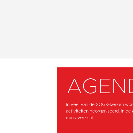
AGEN
In veel van de SOGK-kerken wor
activiteiten georganiseerd. In de
een overzicht.