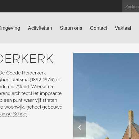
Omgeving
Activiteiten
Steun ons
Contact
Vaktaal
DERKERK
er De Goede Herderkerk
ert Reitsma (1892-1976) uit
Bedumer Albert Wiersema
rend architect.Het imposante
een punt waar vijf straten
e woonwijk, geheel gebouwd
amse School
.
‹