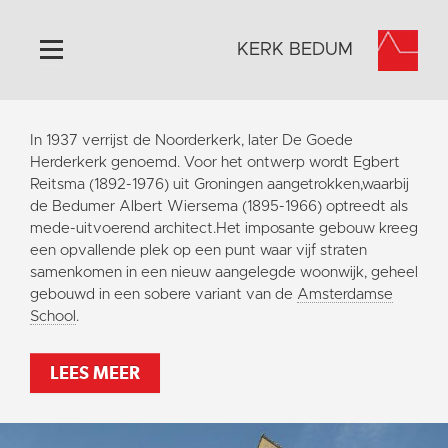
KERK BEDUM
Home
In 1937 verrijst de Noorderkerk, later De Goede
Algemeen
Herderkerk genoemd. Voor het ontwerp wordt Egbert
Reitsma (1892-1976) uit Groningen aangetrokken,waarbij
Historie
de Bedumer Albert Wiersema (1895-1966) optreedt als
Omgeving
mede-uitvoerend architect.Het imposante gebouw kreeg
een opvallende plek op een punt waar vijf straten
Activiteiten
samenkomen in een nieuw aangelegde woonwijk, geheel
Steun ons
gebouwd in een sobere variant van de
Amsterdamse
School
.
Contact
Vaktaal
LEES MEER