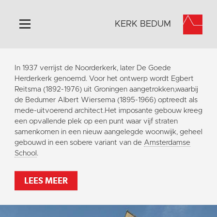
KERK BEDUM
Home
In 1937 verrijst de Noorderkerk, later De Goede
Algemeen
Herderkerk genoemd. Voor het ontwerp wordt Egbert
Reitsma (1892-1976) uit Groningen aangetrokken,waarbij
Historie
de Bedumer Albert Wiersema (1895-1966) optreedt als
Omgeving
mede-uitvoerend architect.Het imposante gebouw kreeg
een opvallende plek op een punt waar vijf straten
Activiteiten
samenkomen in een nieuw aangelegde woonwijk, geheel
Steun ons
gebouwd in een sobere variant van de
Amsterdamse
School
.
Contact
Vaktaal
LEES MEER