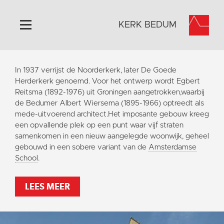
KERK BEDUM
Home
In 1937 verrijst de Noorderkerk, later De Goede
Algemeen
Herderkerk genoemd. Voor het ontwerp wordt Egbert
Reitsma (1892-1976) uit Groningen aangetrokken,waarbij
Historie
de Bedumer Albert Wiersema (1895-1966) optreedt als
Omgeving
mede-uitvoerend architect.Het imposante gebouw kreeg
een opvallende plek op een punt waar vijf straten
Activiteiten
samenkomen in een nieuw aangelegde woonwijk, geheel
Steun ons
gebouwd in een sobere variant van de
Amsterdamse
School
.
Contact
Vaktaal
LEES MEER