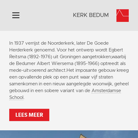
KERK BEDUM
Home
In 1937 verrijst de Noorderkerk, later De Goede
Algemeen
Herderkerk genoemd. Voor het ontwerp wordt Egbert
Reitsma (1892-1976) uit Groningen aangetrokken,waarbij
Historie
de Bedumer Albert Wiersema (1895-1966) optreedt als
Omgeving
mede-uitvoerend architect.Het imposante gebouw kreeg
een opvallende plek op een punt waar vijf straten
Activiteiten
samenkomen in een nieuw aangelegde woonwijk, geheel
Steun ons
gebouwd in een sobere variant van de
Amsterdamse
School
.
Contact
Vaktaal
LEES MEER