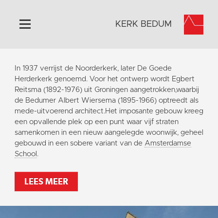
KERK BEDUM
Home
In 1937 verrijst de Noorderkerk, later De Goede
Algemeen
Herderkerk genoemd. Voor het ontwerp wordt Egbert
Reitsma (1892-1976) uit Groningen aangetrokken,waarbij
Historie
de Bedumer Albert Wiersema (1895-1966) optreedt als
Omgeving
mede-uitvoerend architect.Het imposante gebouw kreeg
een opvallende plek op een punt waar vijf straten
Activiteiten
samenkomen in een nieuw aangelegde woonwijk, geheel
Steun ons
gebouwd in een sobere variant van de
Amsterdamse
School
.
Contact
Vaktaal
LEES MEER