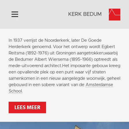
KERK BEDUM
Home
In 1937 verrijst de Noorderkerk, later De Goede
Algemeen
Herderkerk genoemd. Voor het ontwerp wordt Egbert
Reitsma (1892-1976) uit Groningen aangetrokken,waarbij
Historie
de Bedumer Albert Wiersema (1895-1966) optreedt als
Omgeving
mede-uitvoerend architect.Het imposante gebouw kreeg
een opvallende plek op een punt waar vijf straten
Activiteiten
samenkomen in een nieuw aangelegde woonwijk, geheel
Steun ons
gebouwd in een sobere variant van de
Amsterdamse
School
.
Contact
Vaktaal
LEES MEER