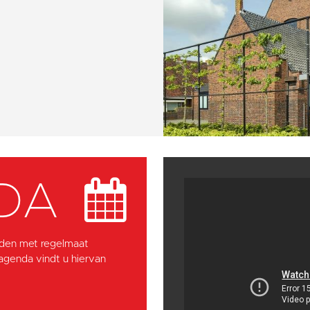
DA
den met regelmaat
 agenda vindt u hiervan