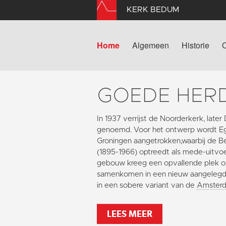
KERK BEDUM
Home
Algemeen
Historie
GOEDE HER
In 1937 verrijst de Noorderkerk, lat
genoemd. Voor het ontwerp wordt Egb
Groningen aangetrokken,waarbij de 
(1895-1966) optreedt als mede-uitvoe
gebouw kreeg een opvallende plek op 
samenkomen in een nieuw aangelegd
in een sobere variant van de
Amsterd
LEES MEER