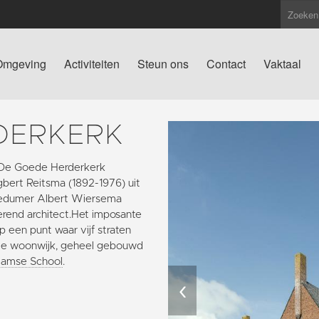
Omgeving
Activiteiten
Steun ons
Contact
Vaktaal
DERKERK
er De Goede Herderkerk
ert Reitsma (1892-1976) uit
Bedumer Albert Wiersema
rend architect.Het imposante
een punt waar vijf straten
e woonwijk, geheel gebouwd
amse School
.
‹