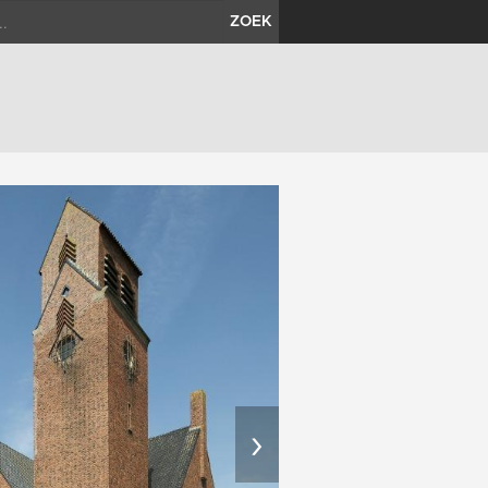
ZOEK
›