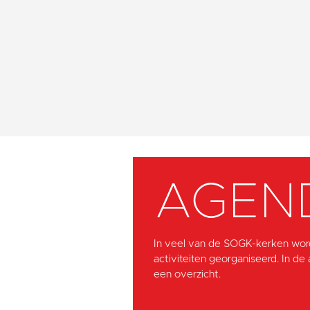
AGEN
In veel van de SOGK-kerken wor
activiteiten georganiseerd. In de
een overzicht.