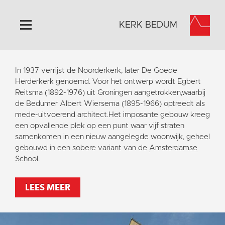
KERK BEDUM
Home
In 1937 verrijst de Noorderkerk, later De Goede
Algemeen
Herderkerk genoemd. Voor het ontwerp wordt Egbert
Reitsma (1892-1976) uit Groningen aangetrokken,waarbij
Historie
de Bedumer Albert Wiersema (1895-1966) optreedt als
Omgeving
mede-uitvoerend architect.Het imposante gebouw kreeg
een opvallende plek op een punt waar vijf straten
Activiteiten
samenkomen in een nieuw aangelegde woonwijk, geheel
Steun ons
gebouwd in een sobere variant van de
Amsterdamse
School
.
Contact
Vaktaal
LEES MEER