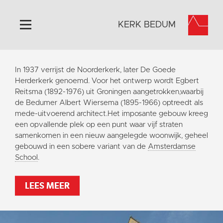
KERK BEDUM
Home
In 1937 verrijst de Noorderkerk, later De Goede
Algemeen
Herderkerk genoemd. Voor het ontwerp wordt Egbert
Reitsma (1892-1976) uit Groningen aangetrokken,waarbij
Historie
de Bedumer Albert Wiersema (1895-1966) optreedt als
Omgeving
mede-uitvoerend architect.Het imposante gebouw kreeg
een opvallende plek op een punt waar vijf straten
Activiteiten
samenkomen in een nieuw aangelegde woonwijk, geheel
Steun ons
gebouwd in een sobere variant van de
Amsterdamse
School
.
Contact
Vaktaal
LEES MEER