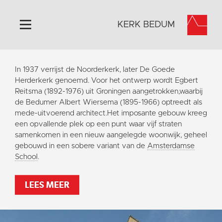
KERK BEDUM
Home
In 1937 verrijst de Noorderkerk, later De Goede
Algemeen
Herderkerk genoemd. Voor het ontwerp wordt Egbert
Reitsma (1892-1976) uit Groningen aangetrokken,waarbij
Historie
de Bedumer Albert Wiersema (1895-1966) optreedt als
Omgeving
mede-uitvoerend architect.Het imposante gebouw kreeg
een opvallende plek op een punt waar vijf straten
Activiteiten
samenkomen in een nieuw aangelegde woonwijk, geheel
Steun ons
gebouwd in een sobere variant van de
Amsterdamse
School
.
Contact
Vaktaal
LEES MEER