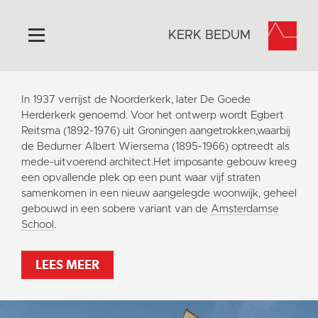
KERK BEDUM
Home
In 1937 verrijst de Noorderkerk, later De Goede
Algemeen
Herderkerk genoemd. Voor het ontwerp wordt Egbert
Reitsma (1892-1976) uit Groningen aangetrokken,waarbij
Historie
de Bedumer Albert Wiersema (1895-1966) optreedt als
Omgeving
mede-uitvoerend architect.Het imposante gebouw kreeg
een opvallende plek op een punt waar vijf straten
Activiteiten
samenkomen in een nieuw aangelegde woonwijk, geheel
Steun ons
gebouwd in een sobere variant van de
Amsterdamse
School
.
Contact
Vaktaal
LEES MEER