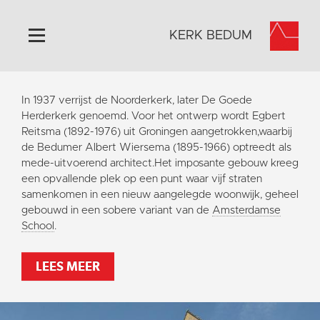
KERK BEDUM
Home
In 1937 verrijst de Noorderkerk, later De Goede
Algemeen
Herderkerk genoemd. Voor het ontwerp wordt Egbert
Reitsma (1892-1976) uit Groningen aangetrokken,waarbij
Historie
de Bedumer Albert Wiersema (1895-1966) optreedt als
Omgeving
mede-uitvoerend architect.Het imposante gebouw kreeg
een opvallende plek op een punt waar vijf straten
Activiteiten
samenkomen in een nieuw aangelegde woonwijk, geheel
Steun ons
gebouwd in een sobere variant van de
Amsterdamse
School
.
Contact
Vaktaal
LEES MEER