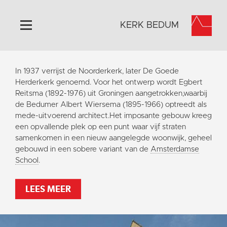
KERK BEDUM
Home
In 1937 verrijst de Noorderkerk, later De Goede
Algemeen
Herderkerk genoemd. Voor het ontwerp wordt Egbert
Reitsma (1892-1976) uit Groningen aangetrokken,waarbij
Historie
de Bedumer Albert Wiersema (1895-1966) optreedt als
Omgeving
mede-uitvoerend architect.Het imposante gebouw kreeg
een opvallende plek op een punt waar vijf straten
Activiteiten
samenkomen in een nieuw aangelegde woonwijk, geheel
Steun ons
gebouwd in een sobere variant van de
Amsterdamse
School
.
Contact
Vaktaal
LEES MEER