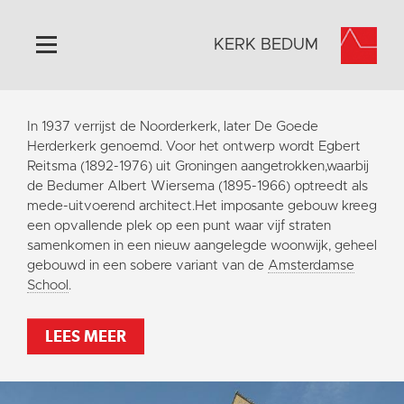
KERK BEDUM
Home
In 1937 verrijst de Noorderkerk, later De Goede
Algemeen
Herderkerk genoemd. Voor het ontwerp wordt Egbert
Reitsma (1892-1976) uit Groningen aangetrokken,waarbij
Historie
de Bedumer Albert Wiersema (1895-1966) optreedt als
Omgeving
mede-uitvoerend architect.Het imposante gebouw kreeg
een opvallende plek op een punt waar vijf straten
Activiteiten
samenkomen in een nieuw aangelegde woonwijk, geheel
Steun ons
gebouwd in een sobere variant van de
Amsterdamse
School
.
Contact
Vaktaal
LEES MEER