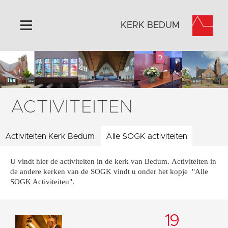
KERK BEDUM
Home
Algemeen
Historie
ACTIVITEITEN
Omgeving
Activiteiten
Activiteiten Kerk Bedum
Alle SOGK activiteiten
Steun ons
U vindt hier de activiteiten in de kerk van Bedum. Activiteiten in
Contact
de andere kerken van de SOGK vindt u onder het kopje "Alle
Vaktaal
SOGK Activiteiten".
19