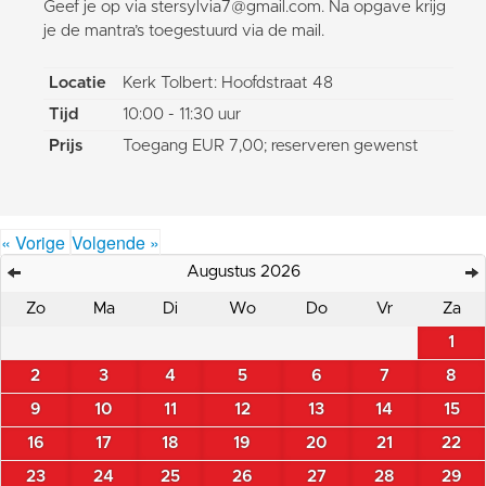
Geef je op via stersylvia7@gmail.com. Na opgave krijg
je de mantra’s toegestuurd via de mail.
Locatie
Kerk Tolbert: Hoofdstraat 48
Tijd
10:00 - 11:30 uur
Prijs
Toegang EUR 7,00; reserveren gewenst
« Vorige
Volgende »
Augustus 2026
Zo
Ma
Di
Wo
Do
Vr
Za
1
2
3
4
5
6
7
8
9
10
11
12
13
14
15
16
17
18
19
20
21
22
23
24
25
26
27
28
29