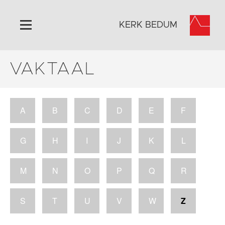
KERK BEDUM
VAKTAAL
Home
Algemeen
Historie
A
B
C
D
E
F
Omgeving
Activiteiten
G
H
I
J
K
L
Steun ons
Contact
M
N
O
P
Q
R
Vaktaal
S
T
U
V
W
Z