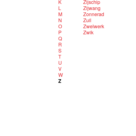
K
Zijschip
L
Zijwang
M
Zonnerad
N
Zuil
O
Zwelwerk
P
Zwik
Q
R
S
T
U
V
W
Z