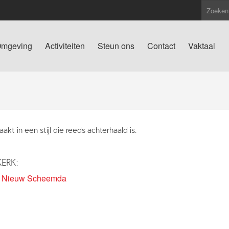
mgeving
Activiteiten
Steun ons
Contact
Vaktaal
kt in een stijl die reeds achterhaald is.
KERK:
k Nieuw Scheemda