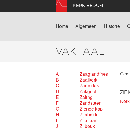
KERK BEDUM
Home
Algemeen
Historie
O
VAKTAAL
A
Zaagtandfries
Gemaa
B
Zaalkerk
C
Zadeldak
D
Zakgoot
ZIE 
E
Zaling
Ker
F
Zandsteen
G
Ziende kap
H
Zijabside
I
Zijaltaar
J
Zijbeuk