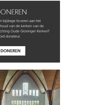
DONEREN
n bijdrage leveren aan het
houd van de kerken van de
ichting Oude Groninger Kerken?
rd donateur.
DONEREN