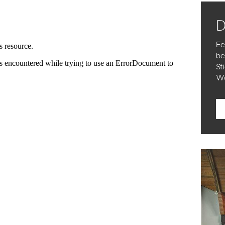
Ee
be
St
Wo